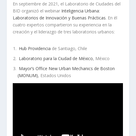
En septiembre de 2021, el Laboratorio de Ciudades del
BID organizó el webinar
Inteligencia Urbana:
Laboratorios de Innovación y Buenas Prácticas
. En él
cuatro expertos compartieron su experiencia en la
creación y el liderazgo de tres laboratorios urbanos:
Hub Providencia
de Santiago, Chile
Laboratorio para la Ciudad de México
, México
Mayor’s Office New Urban Mechanics de Boston
(MONUM)
, Estados Unidos