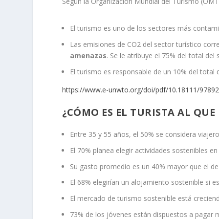
Según la Organización Mundial del Turismo (OMT
El turismo es uno de los sectores más contami
Las emisiones de CO
2
del sector turístico cor
amenazas
. Se le atribuye el 75% del total del 
El turismo es responsable de un 10% del total
https://www.e-unwto.org/doi/pdf/10.18111/978
¿CÓMO ES EL TURISTA AL QUE
Entre 35 y 55 años, el 50% se considera viajero
El 70% planea elegir actividades sostenibles en 
Su gasto promedio es un 40% mayor que el de 
El 68% elegirían un alojamiento sostenible si 
El mercado de turismo sostenible está crecien
73% de los jóvenes están dispuestos a pagar má