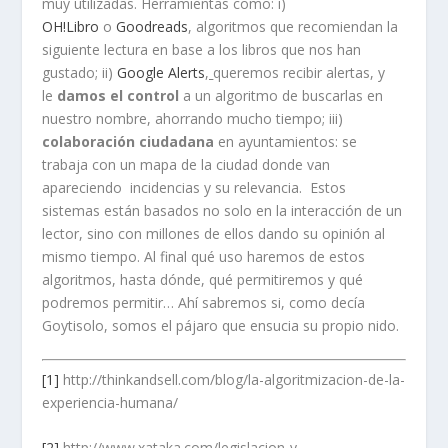
muy utilizadas. Herramientas como: i)
OH!Libro
o
Goodreads
, algoritmos que recomiendan la
siguiente lectura en base a los libros que nos han
gustado; ii)
Google Alerts
,
queremos recibir alertas, y
le
damos el control
a un algoritmo de buscarlas en
nuestro nombre, ahorrando mucho tiempo; iii)
colaboraci
ó
n ciudadana
en ayuntamientos: se
trabaja con un mapa de la ciudad donde van
apareciendo incidencias y su relevancia. Estos
sistemas están basados no solo en la interacción de un
lector, sino con millones de ellos dando su opinión al
mismo tiempo. Al final qué uso haremos de estos
algoritmos, hasta dónde, qué permitiremos y qué
podremos permitir… Ahí sabremos si, como decía
Goytisolo, somos el pájaro que ensucia su propio nido.
[1]
http://thinkandsell.com/blog/la-algoritmizacion-de-la-
experiencia-humana/
[2]
http://www.xataka.com/legislacion-y-