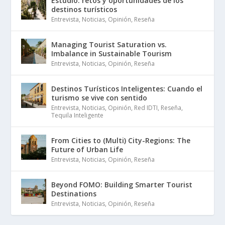
Estudio: retos y oportunidades de los
destinos turísticos
Entrevista
,
Noticias
,
Opinión
,
Reseña
Managing Tourist Saturation vs.
Imbalance in Sustainable Tourism
Entrevista
,
Noticias
,
Opinión
,
Reseña
Destinos Turísticos Inteligentes: Cuando el
turismo se vive con sentido
Entrevista
,
Noticias
,
Opinión
,
Red IDTI
,
Reseña
,
Tequila Inteligente
From Cities to (Multi) City-Regions: The
Future of Urban Life
Entrevista
,
Noticias
,
Opinión
,
Reseña
Beyond FOMO: Building Smarter Tourist
Destinations
Entrevista
,
Noticias
,
Opinión
,
Reseña