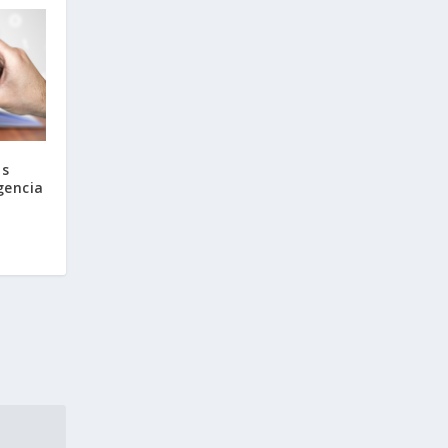
bs
gencia