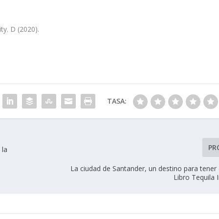
ity. D (2020).
TASA:
PR
 la
La ciudad de Santander, un destino para tener 
Libro Tequila I