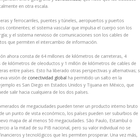
talmente en otra escala.
eras y ferrocarriles, puentes y túneles, aeropuertos y puertos
os continentes; el sistema vascular que impulsa el cuerpo son los
rgía; y el sistema nervioso de comunicaciones son los cables de
datos que permiten el intercambio de información.
ión ahora consta de 64 millones de kilómetros de carreteras, 4
es de kilómetros de oleoductos y 1 millón de kilómetros de cables de
as entre países. Esto ha liberado otras perspectivas y alternativas; s
ueva visión de
conectividad global
ha permitido un salto en la
 ejemplo es San Diego en Estados Unidos y Tijuana en México, que
de salir hacia cualquiera de los dos países.
lomerados de megaciudades pueden tener un producto interno bruto
esde un punto de vista económico, los países pueden ser suburbios de
nuevo mapa de al menos 50 megaciudades. São Paulo, Estambul o
cio a la mitad de su PIB nacional, pero su valor individual no se
s financieros y tecnológicos que les permiten prosperar. Una vez más,