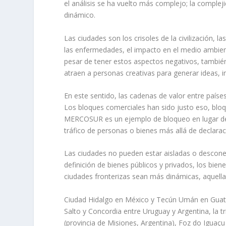
el análisis se ha vuelto más complejo; la comple
dinámico.
Las ciudades son los crisoles de la civilización, 
las enfermedades, el impacto en el medio ambiente
pesar de tener estos aspectos negativos, también
atraen a personas creativas para generar ideas, i
En este sentido, las cadenas de valor entre país
Los bloques comerciales han sido justo eso, bloqu
MERCOSUR es un ejemplo de bloqueo en lugar de c
tráfico de personas o bienes más allá de declarac
Las ciudades no pueden estar aisladas o desconec
definición de bienes públicos y privados, los bien
ciudades fronterizas sean más dinámicas, aquell
Ciudad Hidalgo en México y Tecún Umán en Guate
Salto y Concordia entre Uruguay y Argentina, la tr
(provincia de Misiones, Argentina), Foz do Iguaçu