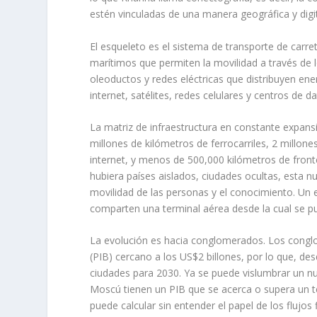
estén vinculadas de una manera geográfica y digi
El esqueleto es el sistema de transporte de carret
marítimos que permiten la movilidad a través de l
oleoductos y redes eléctricas que distribuyen ene
internet, satélites, redes celulares y centros de 
La matriz de infraestructura en constante expans
millones de kilómetros de ferrocarriles, 2 millon
internet, y menos de 500,000 kilómetros de fronter
hubiera países aislados, ciudades ocultas, esta n
movilidad de las personas y el conocimiento. Un
comparten una terminal aérea desde la cual se pue
La evolución es hacia conglomerados. Los cong
(PIB) cercano a los US$2 billones, por lo que, d
ciudades para 2030. Ya se puede vislumbrar un 
Moscú tienen un PIB que se acerca o supera un ter
puede calcular sin entender el papel de los flujo