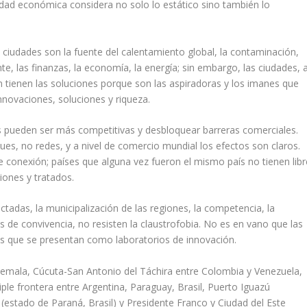
jidad económica considera no solo lo estático sino también lo
las ciudades son la fuente del calentamiento global, la contaminación,
, las finanzas, la economía, la energía; sin embargo, las ciudades, 
 tienen las soluciones porque son las aspiradoras y los imanes que
nnovaciones, soluciones y riqueza.
es pueden ser más competitivas y desbloquear barreras comerciales.
es, no redes, y a nivel de comercio mundial los efectos son claros.
onexión; países que alguna vez fueron el mismo país no tienen libr
iones y tratados.
tadas, la municipalización de las regiones, la competencia, la
es de convivencia, no resisten la claustrofobia. No es en vano que las
as que se presentan como laboratorios de innovación.
mala, Cúcuta-San Antonio del Táchira entre Colombia y Venezuela,
iple frontera entre Argentina, Paraguay, Brasil, Puerto Iguazú
 (estado de Paraná, Brasil) y Presidente Franco y Ciudad del Este