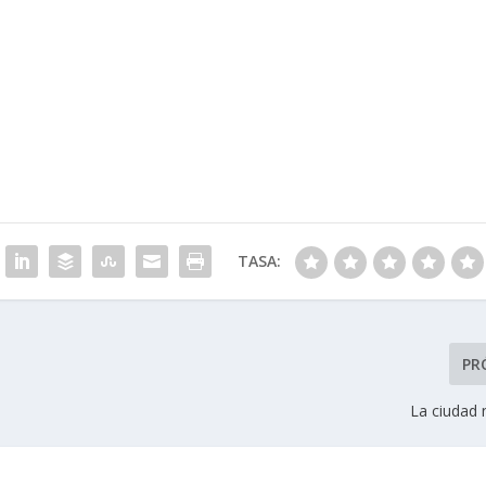
TASA:
PR
La ciudad n